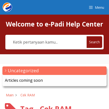
Skip
Menu
to
content
Welcome to e-Padi Help Center
Search
Uncategorized
Articles coming soon
Main
Cek RAM
Tag - Cek RAM