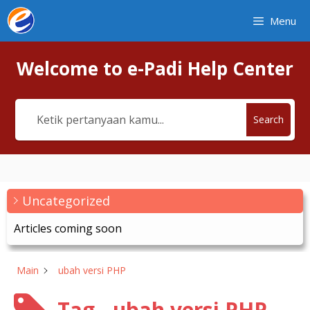
Skip
Menu
to
content
Welcome to e-Padi Help Center
Search
Uncategorized
Articles coming soon
Main
ubah versi PHP
Tag - ubah versi PHP